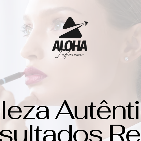
leza Autênti
sultados Re