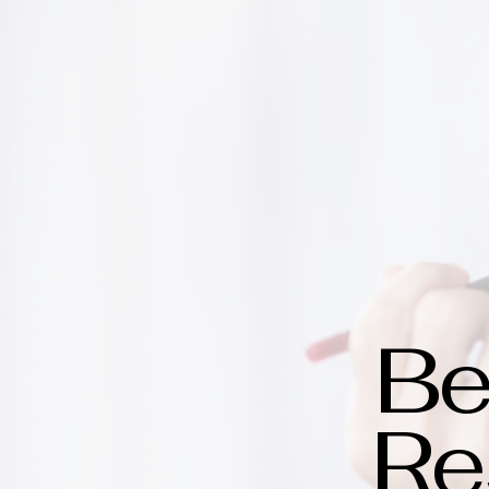
Be
Re