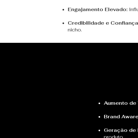
Engajamento Elevado:
Inf
Credibilidade e Confiança
nicho.
Aumento de 
Brand Awar
Geração de 
produto.