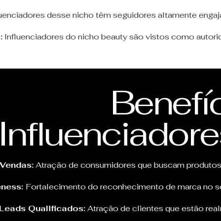
luenciadores desse nicho têm seguidores altamente engaj
:
Influenciadores do nicho beauty são vistos como autor
Benefí
Influenciador
Vendas:
Atração de consumidores que buscam produtos 
eness:
Fortalecimento do reconhecimento de marca no se
Leads Qualificados:
Atração de clientes que estão rea