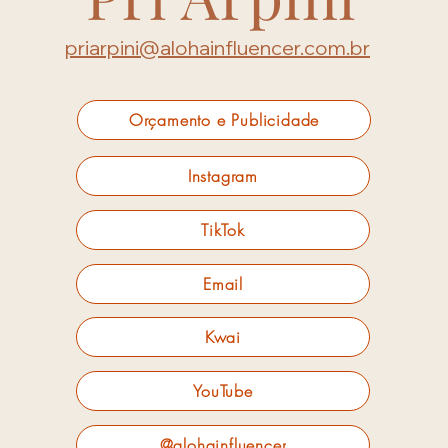
priarpini@alohainfluencer.com.br
Orçamento e Publicidade
Instagram
TikTok
Email
Kwai
YouTube
@alohainfluencer