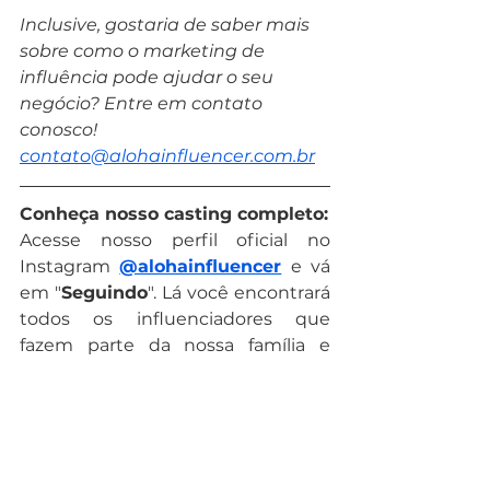
Inclusive, gostaria de saber mais 
sobre como o marketing de 
influência pode ajudar o seu 
negócio? Entre em contato 
conosco! 
contato@alohainfluencer.com.br
Conheça nosso casting completo:
Acesse nosso perfil oficial no 
Instagram 
@alohainfluencer
 e vá 
em "
Seguindo
". Lá você encontrará 
todos os influenciadores que 
fazem parte da nossa família e 
curtir os mais diversos conteúdos 
que eles produzem!
Quer trabalhar com a Aloha 
Influencer?