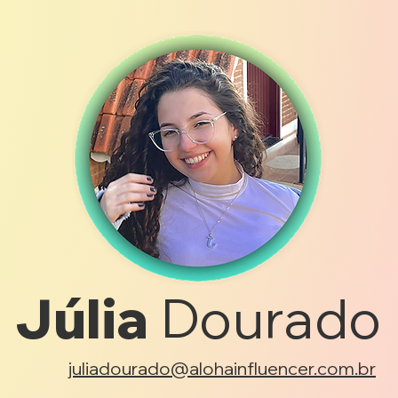
Júlia
Dourado
juliadourado@alohainfluencer.com.br