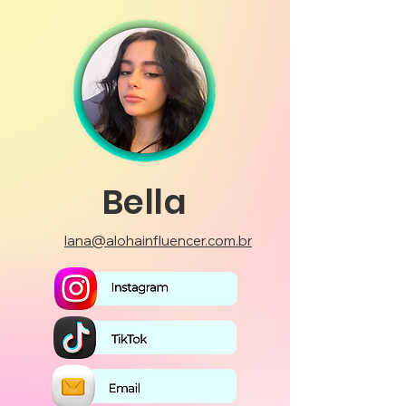
Bella
lana@alohainfluencer.com.br