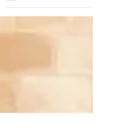
Daniel Rocha, Vitória Strada, Pally Siqueira de
“Bom Dia, Verônica”, e Aramis Trindade de “O
Auto